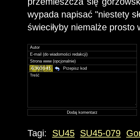
przemieszcza się gorzowską
wypada napisać "niestety s
świeciłyby niemalże prosto 
Tagi:
SU45
SU45-079
Gor