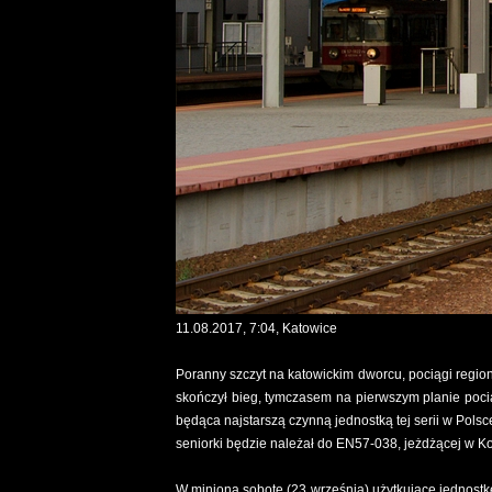
11.08.2017, 7:04, Katowice
Poranny szczyt na katowickim dworcu, pociągi regio
skończył bieg, tymczasem na pierwszym planie poc
będąca najstarszą czynną jednostką tej serii w Polsce 
seniorki będzie należał do EN57-038, jeżdżącej w K
W minioną sobotę (23 września) użytkujące jednostk