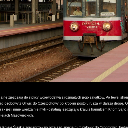
nalne zjeżdżają do stolicy województwa z rozmaitych jego zakątków. Po lewej stro
iąg osobowy z Gliwic do Częstochowy po krótkim postoju rusza w dalszą drogę. 
i - jeśli mnie wiedza nie myli - ostatnią jeżdżącą w kraju z hamulcem Knorr. Są to ju
olejach Mazowieckich.
ę Koleje Śląskie zorganizowały przejazd specjalny z Katowic do Ornontowic, bę