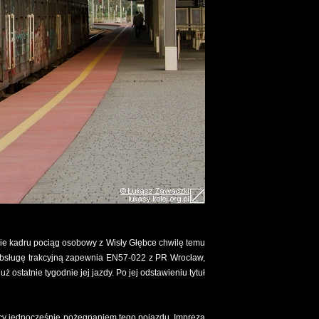
nie kadru pociąg osobowy z Wisły Głębce chwilę temu
Obsługę trakcyjną zapewnia EN57-022 z PR Wrocław,
ż ostatnie tygodnie jej jazdy. Po jej odstawieniu tytuł
dący jednocześnie pożegnaniem tego pojazdu. Impreza