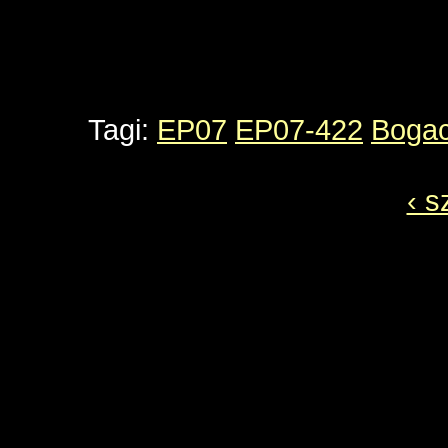
Tagi:
EP07
EP07-422
Boga
‹ s