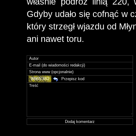
właśnie podróż linią 220
Gdyby udało się cofnąć w cz
który strzegł wjazdu od Mły
ani nawet toru.