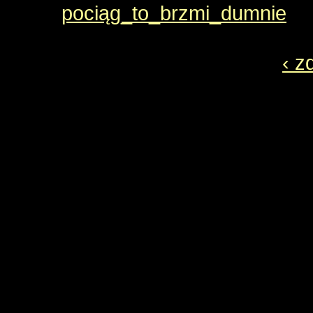
pociąg_to_brzmi_dumnie
‹ z