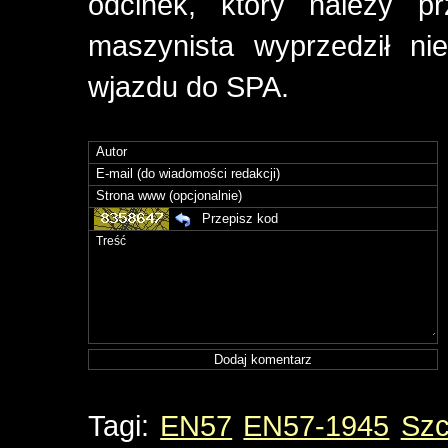
odcinek, który należy p
maszynista wyprzedził ni
wjazdu do SPA.
Tagi:
EN57
EN57-1945
Szc