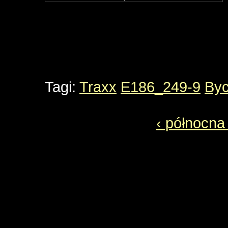
Tagi:
Traxx
E186_249-9
By
‹ północn