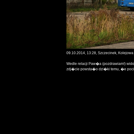
09.10.2014, 13:28, Szczecinek, Kolejowa
Wedle relacji Paw�a (pozdrawiam!) wido
zdj�cie powsta�o dzi�ki temu, �e poc