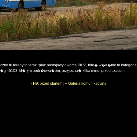
czne tu tereny to teraz "plac postojowy dworca PKS", tote� w�a�nie ta kategor
i�g 45103, kt�rym podr�owa�em, przyjecha� kilka minut przed czasem.
‹ H9: przed startem
|
« Galeria komunikacyjna